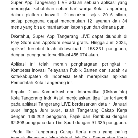
Super App Tangerang LIVE adalah sebuah aplikasi yang
merangkul kebutuhan sehari-hari warga Kota Tangerang,
dalam platform inovatif. Diluncurkan sejak 2016 silam,
setiap pengguna dapat menemukan 12 layanan dan 34
menu yang bisa dimanfaatkan kapan pun dan dimana pun.
Diketahui, Super App Tangerang LIVE dapat diunduh di
Play Store dan AppStore secara gratis. Hingga Juni 2024,
aplikasi tersebut telah didownload 1.158.331 pengguna,
dengan pengguna terverifikasi 455.074 akun.
Aplikasi ini telah meraih penghargaan peringkat 1
Kompetisi Inovasi Pelayanan Publik Banten dan sudah 49
kota/kabupaten di Indonesia telah mereplikasi aplikasi
Pemerintah Kota Tangerang ini.
Kepala Dinas Komunikasi dan Informatika (Diskominfo)
Kota Tangerang Indri Astuti menjelaskan, tiga fitur terfavorit
pada aplikasi Tangerang LIVE berdasarkan data 1 Januari
2024 hingga Juni 2024, ialah Tangerang Cakap Kerja
dengan 139.202 pengguna, Pajak dan Retribusi dengan
92.808 pengguna dan Tim Sport dengan 91.335 pengguna.
“Pada fitur Tangerang Cakap Kerja menu yang paling
banyak digunakan ialah Virtual Job Fair, Pembuatan Kartu